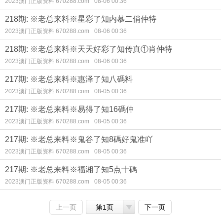
2023澳门正版资料 670288.com
08-06 00:36
218期: ※老总来料※星彩了知内慕二俏仲特
2023澳门正版资料 670288.com
08-06 00:36
218期: ※老总来料※天天好彩了知传真①肖仲特
2023澳门正版资料 670288.com
08-06 00:36
217期: ※老总来料※惠泽了知八碼料
2023澳门正版资料 670288.com
08-05 00:36
217期: ※老总来料※易得了知16碼仲
2023澳门正版资料 670288.com
08-05 00:36
217期: ※老总来料※鬼谷了知8碼好鬼准吖
2023澳门正版资料 670288.com
08-05 00:36
217期: ※老总来料※福湘了知5点十碼
2023澳门正版资料 670288.com
08-05 00:36
上一页
第1页
下一页