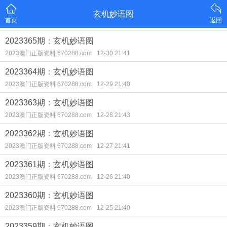
玄机妙语图
首页
返回
2023365期：玄机妙语图
2023澳门正版资料 670288.com
12-30 21:41
2023364期：玄机妙语图
2023澳门正版资料 670288.com
12-29 21:40
2023363期：玄机妙语图
2023澳门正版资料 670288.com
12-28 21:43
2023362期：玄机妙语图
2023澳门正版资料 670288.com
12-27 21:41
2023361期：玄机妙语图
2023澳门正版资料 670288.com
12-26 21:40
2023360期：玄机妙语图
2023澳门正版资料 670288.com
12-25 21:40
2023359期：玄机妙语图